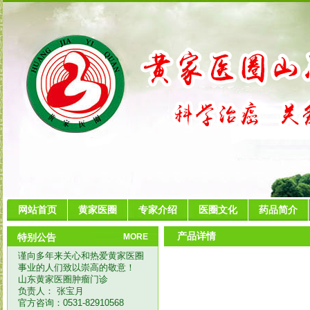
网站首页
黄家医圈
专家介绍
医圈文化
药品简介
产品详情
特别公告
MORE
谨向多年来关心和热爱黄家医圈
事业的人们致以崇高的敬意！
山东黄家医圈肿瘤门诊
负责人： 张宝月
官方咨询：0531-82910568