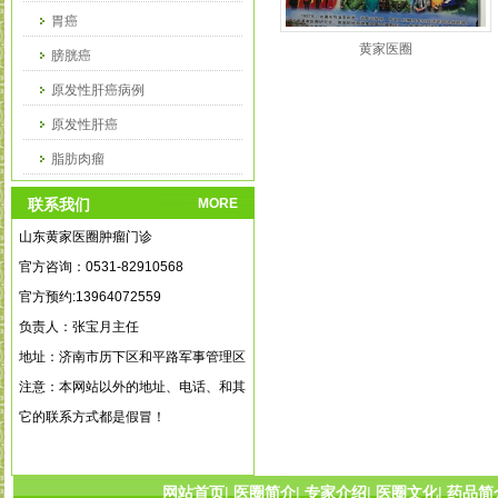
胃癌
黄家医圈
膀胱癌
原发性肝癌病例
原发性肝癌
脂肪肉瘤
乳腺癌病例
联系我们
MORE
山东黄家医圈肿瘤门诊
官方咨询：0531-82910568
官方预约:13964072559
负责人：张宝月主任
地址：济南市历下区和平路军事管理区
注意：本网站以外的地址、电话、和其
它的联系方式都是假冒！
网站首页
|
医圈简介
|
专家介绍
|
医圈文化
|
药品简