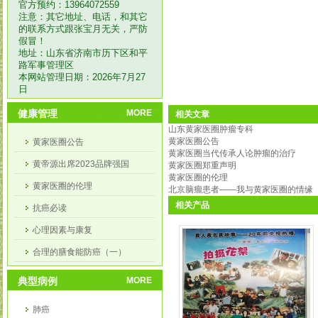
官方预约：13964072559
注意：其它地址、电话，和其它
的联系方式跟张宝月无关，严防
假冒！
地址：山东省济南市历下区和平
路军事管理区
本网站管理日期：2026年7月27
日
健康管理
MORE
相关文章
山东黄家医圈肿瘤专科
黄家医圈公告
黄家医圈公告
黄家医圈当代传承人论肿瘤的治疗
黄帝源出席2023品牌强国
黄家医圈郑重声明
黄家医圈的伦理
黄家医圈的伦理
北京脑瘤患者——我与黄家医圈的情缘
相关产品
抗癌必读
心理因素与康复
合理的膳食能防癌（一）
合理膳食能防癌（二）
典型病例
MORE
肺癌