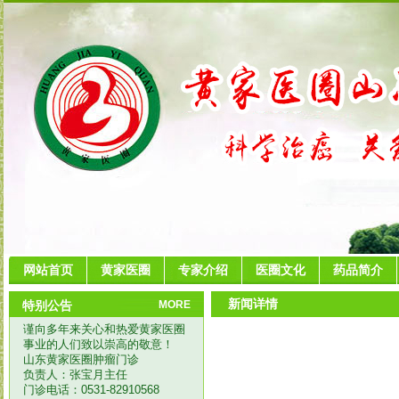
网站首页
黄家医圈
专家介绍
医圈文化
药品简介
新闻详情
特别公告
MORE
谨向多年来关心和热爱黄家医圈
事业的人们致以崇高的敬意！
山东黄家医圈肿瘤门诊
负责人：张宝月主任
门诊电话：0531-82910568