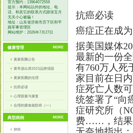
官方预约：13964072559
提示：本网站以外的地址、电
话、和其它的联系方式跟张宝月
抗癌必读
无关小心被骗！
地址：山东省济南市历下区和平
路军事管理区
癌症正在成为
网站维护：2026年7月27日
据美国媒体
20
健康管理
MORE
最新的一份全
黄家医圈公告
有
760
万人死
黄帝源出席2023品牌强国
家目前在日内
黄家医圈的伦理
症死亡人数可
抗癌必读
心理因素与康复
统签署了
“
向
合理的膳食能防癌（一）
症研究所（
N
合理膳食能防癌（二）
典型病例
MORE
费……，结果
无奈地指出：
肺癌