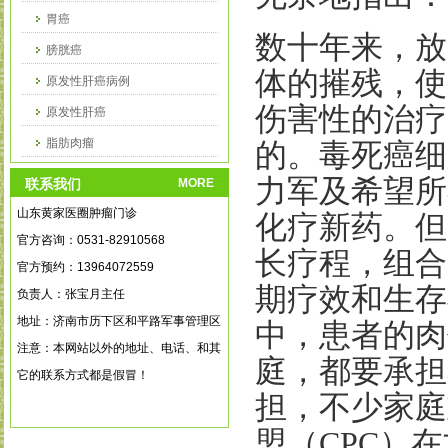
胃癌
数十年来，放
膀胱癌
体的摧残，使
原发性肝癌病例
伤害性的治疗
原发性肝癌
脂肪肉瘤
的。毒死癌细
乳腺癌病例
力军及希望所
联系我们
MORE
山东黄家医圈肿瘤门诊
化疗新药。但
官方咨询：0531-82910568
长疗程，组合
官方预约：13964072559
期疗效和生存
负责人：张宝月主任
地址：济南市历下区和平路军事管理区
中，患者的肉
注意：本网站以外的地址、电话、和其
庭，都要承担
它的联系方式都是假冒！
担，不少家庭
盟（
CPC
）在