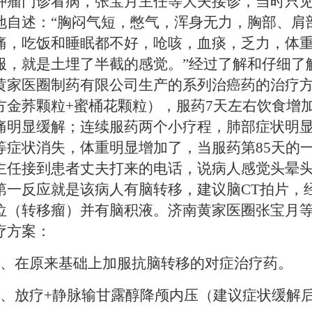
肿瘤门诊看病，张宝月主任等大夫接诊，当时只
地自述：
“
胸闷气短，憋气，浑身无力，胸部、肩
痛，吃饭和睡眠都不好，呛咳，血痰，乏力，体
服，就是土埋了半截的感觉。
”经过了解和
仔细了
黄家医圈制药有限公司生产的系列治癌药的治疗方
方金荞颗粒+蜜桶花颗粒），
服药
7
天左右饮食增
痛明显缓解；连续服药两个小疗程，肺部症状明
等症状消失，体重明显增加了，当服药第85天
的
主任接到患者丈夫打来的电话，说病人感觉头晕
第一反应就是该病人有脑转移，建议脑
CT拍片
，
位（转移瘤）并有脑积液。济南黄家医圈张宝月
疗方案：
1、在原来基础上加服抗脑转移的对症治疗药。
、放疗+静脉输甘露醇降颅内压（建议症状缓解