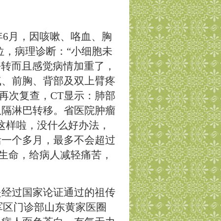
年
6
月，因咳嗽、咯血、胸
位，病理诊断：
“
小细胞未
好转而且感觉病情加重了，
气、前胸、背部及双上臂疼
再次复查，
CT
显示：肺部
纵隔淋巴转移。省医院肿瘤
这样啦，没什么好办法，
活一个多月，最多不会超过
生命，给病人减轻痛苦，
是经过国家论证通过的祖传
了军区门诊部山东黄家医圈