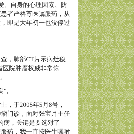
爱、自身的心理因素、防
该患者严格尊医嘱服药，从
量，即是大年初一也没停过
复查，肺部
CT
片示病灶稳
省医院肿瘤权威非常惊
。
实
”
。
女士，于
2005
年
5
月
8
号，
肿瘤门诊，面对张宝月主任
的病，关键是要选对了
持服药，我一直按医生嘱咐