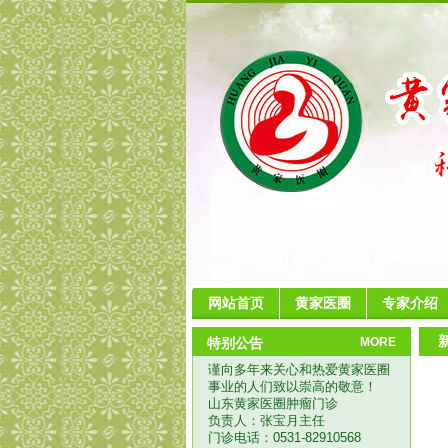
网站首页
黄家医圈
专家介绍
特别公告
MORE
谨向多年来关心和热爱黄家医圈
事业的人们致以崇高的敬意！
山东黄家医圈肿瘤门诊
负责人：张宝月主任
门诊电话：0531-82910568