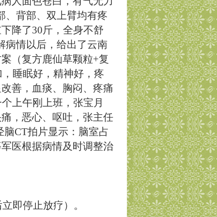
见病人面色苍白，有气无力
部、背部、双上臂均有疼
重下降了
30
斤，全身不舒
解病情以后，给出了云南
案（复方鹿仙草颗粒+复
加，睡眠好，精神好，疼
显改善，血痰、胸闷、疼痛
一个上午刚上班，张宝月
头痛，恶心、呕吐，张主任
经脑
CT
拍片显示：脑室占
等军医根据病情及时调整治
后立即停止放疗）。