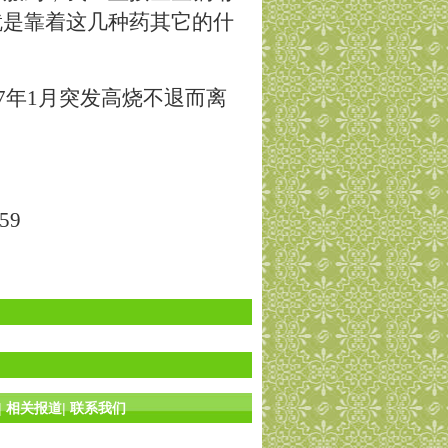
就是靠着这几种药其它的什
7年1月突发高烧不退而离
559
|
相关报道
|
联系我们