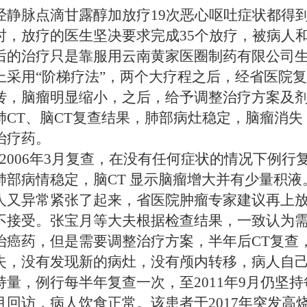
经静脉点滴甘露醇加放疗
19
次恶心呕吐症状都得
时，放疗的医生坚决要求完成
35
个放疗，被病人
后的治疗只是靠服用云南黄家医圈制药有限公司
上采用
“
阶梯疗法
”，
两个大疗程之后，经省医院复
转，脑瘤明显缩小，之后，给予调整治疗方案及
肺
CT
、脑
CT
复查结果，肺部病灶稳定，脑瘤消失
治疗药。
2006年3月复查，在没有任何症状的情况下例行
肺部病情稳定，脑CT 显示脑瘤增大并有少量积
人又异常紧张了起来，省医院肿瘤专家建议再上
不接受。张宝月等大夫根据检查结果，一致认为
治癌药，但是需要调整治疗方案，
半年后
CT
复查
失，没有发现新的病灶，没有颅内转移，病人自
持量，例行每半年复查一次，至
2011
年
9
月仍坚持
月回访，病人饮食正常。该患者于2017年突发高