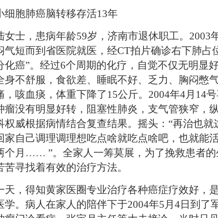
小细胞肺癌脑转移存活13年
陆女士，患病年龄
59
岁，济南市退休职工。
2003
闷气短而到省医院就医，经
CT
拍片确诊右下肺占
分化癌
”
。经过
6
个周期的化疗，自觉不仅无明显
全身不舒服，食欲差、睡眠不好、乏力、胸闷憋
痛，咳血痰，体重下降了
15
公斤。
2004
年
4
月
14
号
肿瘤没有明显好转，阻塞性肺炎，支气管狭窄，
科权威根据病情结合复查结果。摇头：
“
再治也就
回家自己调理调理想吃点啥就吃点啥吧，也就能
两个月……
”
。全家人一筹莫展，为了挽救患者的
苦苦寻找着有效的治疗方法。
一天，得知黄家医圈专业治疗各种癌症疗效好，
医学。病人在家人的陪伴下于2004年5月4日到