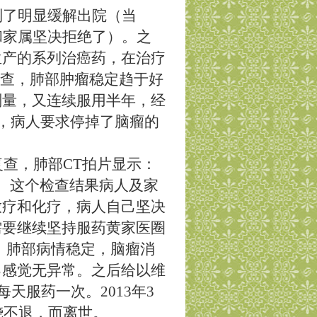
到了明显缓解出院（当
和家属坚决拒绝了）。之
生产的系列治癌药，在治疗
查，肺部肿瘤稳定趋于好
剂量，又连续服用半年，经
，病人要求停掉了脑瘤的
复查，肺部CT拍片显示：
液。这个检查结果病人及家
放疗和化疗，病人自己坚决
需要继续坚持服药黄家医圈
，肺部病情稳定，脑瘤消
己感觉无异常。之后给以维
每天服药一次。
2013
年
3
烧不退，而离世。