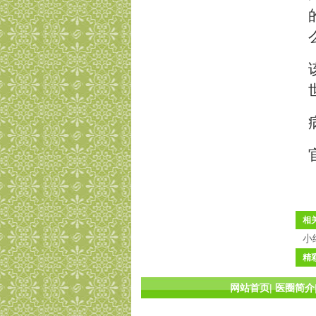
相
小
精
网站首页
|
医圈简介