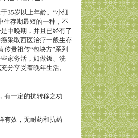
发于
35
岁以上年龄。
“
小细
中生存期最短的一种，不
经是中晚期，并且已经有了
肺癌采取西医治疗一般生存
黄传贵祖传
“
包块方
”
系列
一些家务活，如做饭、洗
花充分享受着晚年生活。
，有一定的抗转移之功
样有效，无耐药和抗药