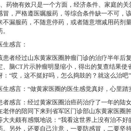
、药物有效只是一个方面，经济条件、家庭的关
感冒，严格遵医嘱服药，等综合条件缺一不可，
来不漏服药，不随意停药，或者随意增减用药剂
药。
医生感言：
该患者经过山东黄家医圈肿瘤门诊的治疗半年后
定、脑
CT
片示肿瘤明显缩小，得出的复查结果使
讶：
“
哎，这不挺好吗，怎么捣鼓的？就这么治吧
”
医生感言：“
做黄家医圈的医生感觉真好，心里踏
患者感言：
经过黄家医圈治癌药治疗了一年的陆
在老伴的陪同下来到省军区门诊部山东黄家医圈
等大夫颇有感慨地说：
“
我看这世界上没有治不好
药。另外，还要自己注意，一要防感冒，二要坚