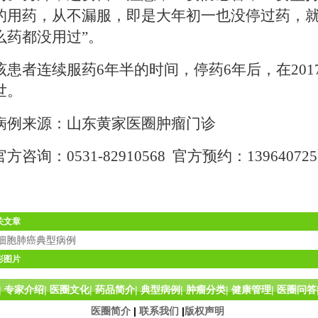
的用药，从不漏服，即是大年初一也没停过药，
么药都没用过
”
。
该患者连续服药6年半的时间，停药6年后，在201
世。
病例来源：山东黄家医圈肿瘤门诊
官方咨询：0531-82910568 官方预约：13964072
关文章
细胞肺癌典型病例
彩图片
|
专家介绍
|
医圈文化
|
药品简介
|
典型病例
|
肿瘤分类
|
健康管理
|
医圈问答
医圈简介
|
联系我们
|
版权声明