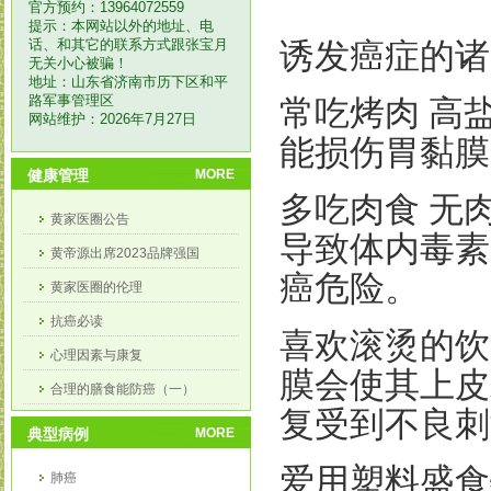
官方预约：13964072559
提示：本网站以外的地址、电
话、和其它的联系方式跟张宝月
诱发癌症的诸
无关小心被骗！
地址：山东省济南市历下区和平
路军事管理区
常吃烤肉 高
网站维护：2026年7月27日
能损伤胃黏膜
健康管理
MORE
多吃肉食 无
黄家医圈公告
导致体内毒素
黄帝源出席2023品牌强国
癌危险。
黄家医圈的伦理
抗癌必读
喜欢滚烫的饮
心理因素与康复
膜会使其上皮
合理的膳食能防癌（一）
复受到不良刺
合理膳食能防癌（二）
典型病例
MORE
爱用塑料盛食
肺癌