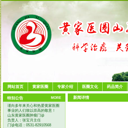
网站首页
黄家医圈
专家介绍
医圈文化
药品简介
新闻详情
特别公告
MORE
谨向多年来关心和热爱黄家医圈
事业的人们致以崇高的敬意！
山东黄家医圈肿瘤门诊
负责人：张宝月主任
门诊电话：0531-82910568