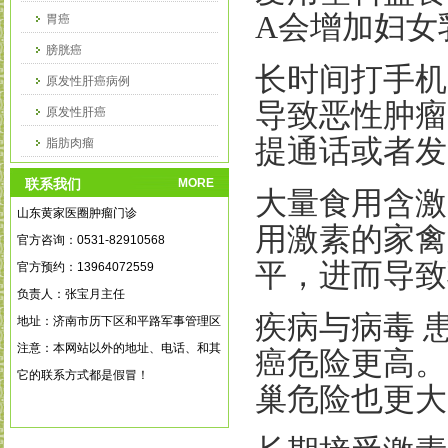
A
会增加妇女
胃癌
膀胱癌
长时间打手机
原发性肝癌病例
导致恶性肿瘤
原发性肝癌
提通话或者发
脂肪肉瘤
乳腺癌病例
联系我们
MORE
大量食用含激
山东黄家医圈肿瘤门诊
用激素的家禽
官方咨询：0531-82910568
平，进而导致
官方预约：13964072559
负责人：张宝月主任
疾病与病毒 
地址：济南市历下区和平路军事管理区
注意：本网站以外的地址、电话、和其
癌危险更高。
它的联系方式都是假冒！
巢危险也更大