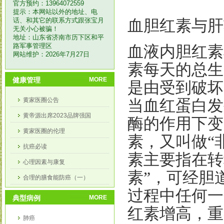
官方预约：13964072559
提示：本网站以外的地址、电
话、和其它的联系方式跟张宝月
血胆红素与肝
无关小心被骗！
地址：山东省济南市历下区和平
路军事管理区
血液内胆红素
网站维护：2026年7月27日
素每天的总生
健康管理
MORE
是由受到破坏
黄家医圈公告
当血红蛋白发
黄帝源出席2023品牌强国
酶的作用下变
黄家医圈的伦理
素，又叫做
“
抗癌必读
素主要指在转
心理因素与康复
素
”
，可经胆
合理的膳食能防癌（一）
过程中任何一
合理膳食能防癌（二）
典型病例
MORE
红素增高，重
肺癌