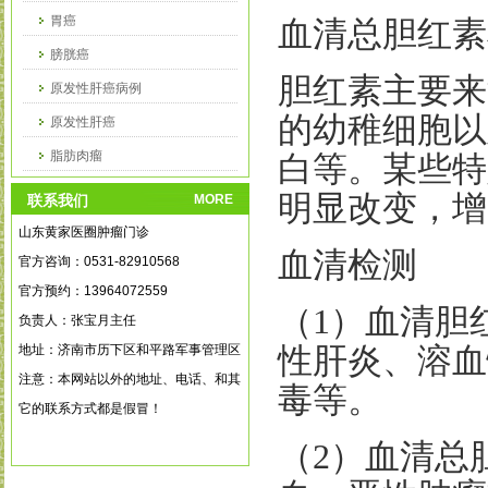
胃癌
血清总胆红素
膀胱癌
胆红素主要来
原发性肝癌病例
的幼稚细胞以
原发性肝癌
脂肪肉瘤
白等。某些特
乳腺癌病例
明显改变，增
联系我们
MORE
山东黄家医圈肿瘤门诊
血清检测
官方咨询：0531-82910568
官方预约：13964072559
（
1
）血清胆
负责人：张宝月主任
地址：济南市历下区和平路军事管理区
性肝炎、溶血
注意：本网站以外的地址、电话、和其
毒等。
它的联系方式都是假冒！
（
2
）血清总