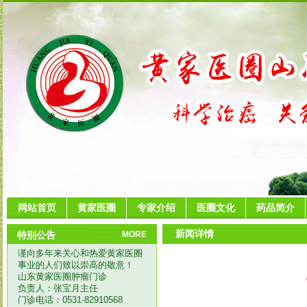
网站首页
黄家医圈
专家介绍
医圈文化
药品简介
新闻详情
特别公告
MORE
谨向多年来关心和热爱黄家医圈
事业的人们致以崇高的敬意！
山东黄家医圈肿瘤门诊
负责人：张宝月主任
门诊电话：0531-82910568