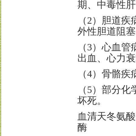
期、中毒性肝
（
2
）胆道疾
外性胆道阻塞
（
3
）心血管
出血、心力衰
（
4
）骨骼疾
（
5
）部分化
坏死。
血清天冬氨酸
酶