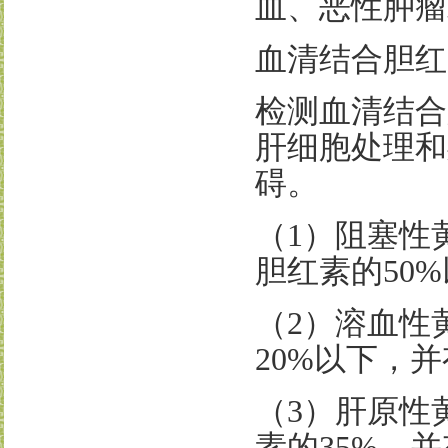
血、恶性肿瘤
血清结合胆红
检测血清结合
肝细胞处理和
碍。
（
1
）阻塞性
胆红素的
50%
（
2
）溶血性
20%
以下，并
（
3
）肝原性
素的
35%
，并